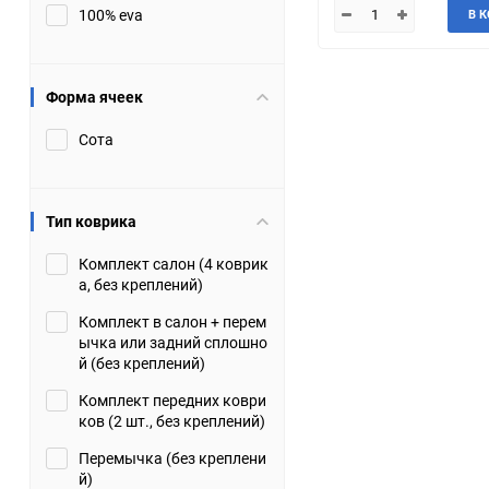
100% eva
В 
JMC
Jaguar
Lamborghini
Lancia
Форма ячеек
Сота
Lincoln
Luxgen
Maserati
Maybach
Тип коврика
Metrocab
Mitsubishi
Комплект салон (4 коврик
а, без креплений)
Opel
PUCH
Комплект в салон + перем
ычка или задний сплошно
Porsche
Proton
й (без креплений)
Комплект передних коври
Rover
SEAT
ков (2 шт., без креплений)
Перемычка (без креплени
ShuangHuan
Skoda
й)