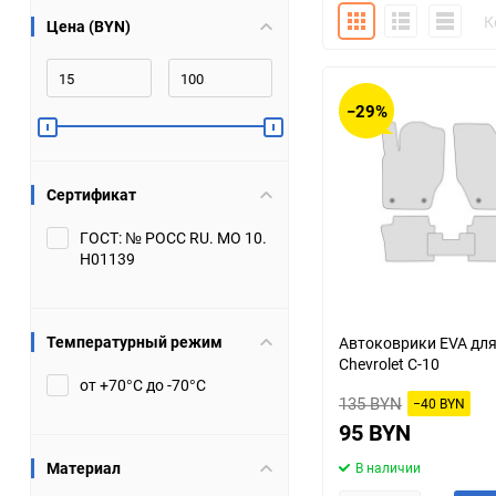
Плитка
Подробно
Компакт
К
Цена (BYN)
Bugatti
Cadillac
Chery
Chevrolet
−29%
DW Hower
Dacia
Сертификат
Datsun
De Tomaso
ГОСТ: № РОСС RU. МО 10.
Н01139
DongFeng
Doninvest
Ferrari
Fiat
Температурный режим
Автоковрики EVA дл
Chevrolet C-10
Geely
Genesis
от +70°С до -70°С
135 BYN
−40 BYN
Hanomag
Haval
95 BYN
Материал
В наличии
Hummer
Hyundai