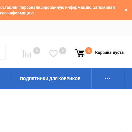
едоставляя персонализированную информацию, запоминая
ьную информацию.
0
0
0
Корзина
пуста
ПОДПЯТНИКИ ДЛЯ КОВРИКОВ
Alpina
Aro
BAIC
BelGee
Borgward
Brilliance