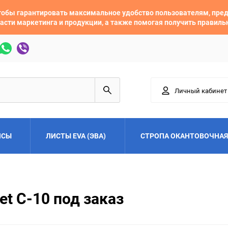
 чтобы гарантировать максимальное удобство пользователям, пр
асти маркетинга и продукции, а также помогая получить правил
Личный кабинет
ЙСЫ
ЛИСТЫ EVA (ЭВА)
СТРОПА ОКАНТОВОЧНАЯ
Adler
Alfa Romeo
et C-10 под заказ
Audi
Austin
Buick
BYD