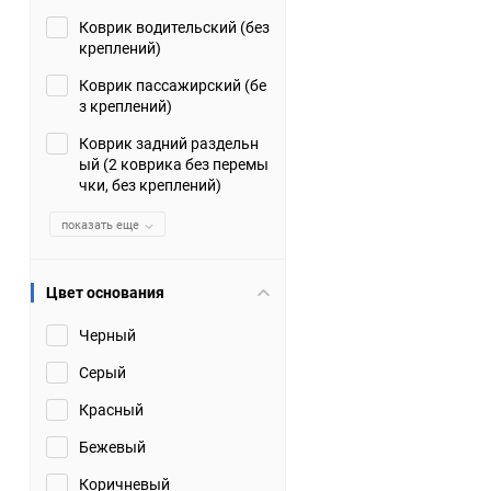
Коврик водительский (без
Suzuki
TATA
креплений)
Tianye
Tofas
Коврик пассажирский (бе
з креплений)
Volkswagen
Volvo
Коврик задний раздельн
ый (2 коврика без перемы
чки, без креплений)
Zotye
ЗАЗ
показать еще
Москвич
СМЗ
Цвет основания
Черный
Серый
Красный
Бежевый
Коричневый