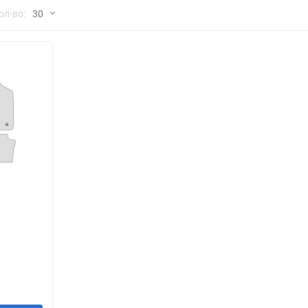
но
ол-во:
30
Chana
ChangFeng
30
Chrysler
Citroen
60
Dadi
Daewoo
90
DeLorean
Delage
150
Eagle
Excalibur
Ford
Foton
я
Geo
Great Wall
Hawtai
Honda
Infiniti
Iran Khodro