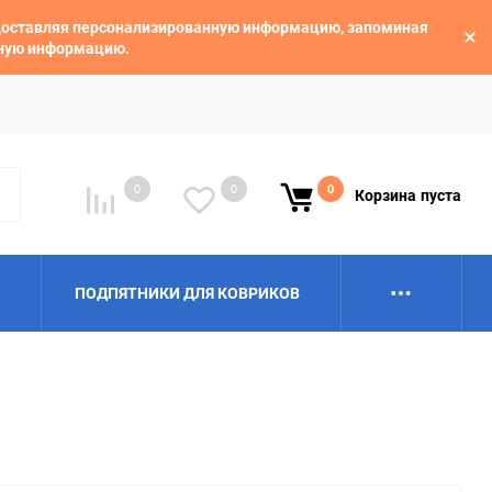
едоставляя персонализированную информацию, запоминая
ьную информацию.
0
0
0
Корзина
пуста
ПОДПЯТНИКИ ДЛЯ КОВРИКОВ
Alpina
Aro
BAIC
BelGee
Borgward
Brilliance