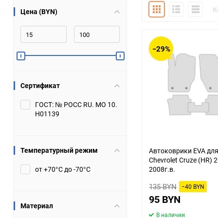
Плитка
Подробно
Компакт
К
Цена (BYN)
Bugatti
Cadillac
Chery
Chevrolet
−29%
DW Hower
Dacia
Сертификат
Datsun
De Tomaso
ГОСТ: № РОСС RU. МО 10.
Н01139
DongFeng
Doninvest
Ferrari
Fiat
Температурный режим
Автоковрики EVA дл
Chevrolet Cruze (HR) 
Geely
Genesis
от +70°С до -70°С
2008г.в.
135 BYN
Hanomag
Haval
−40 BYN
95 BYN
Материал
Hummer
Hyundai
В наличии