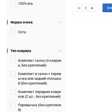
100% eva
JMC
Jaguar
В 
Lamborghini
Lancia
Форма ячеек
Сота
Lincoln
Luxgen
Maserati
Maybach
Тип коврика
Metrocab
Mitsubishi
Комплект салон (4 коврик
а, без креплений)
Opel
PUCH
Комплект в салон + перем
ычка или задний сплошно
Porsche
Proton
й (без креплений)
Комплект передних коври
Rover
SEAT
ков (2 шт., без креплений)
Перемычка (без креплени
ShuangHuan
Skoda
й)