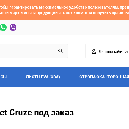
 чтобы гарантировать максимальное удобство пользователям, пр
асти маркетинга и продукции, а также помогая получить правил
Личный кабинет
ЙСЫ
ЛИСТЫ EVA (ЭВА)
СТРОПА ОКАНТОВОЧНАЯ
Adler
Alfa Romeo
et Cruze под заказ
Audi
Austin
Buick
BYD