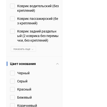
Коврик водительский (без
Suzuki
TATA
креплений)
Tianye
Tofas
Коврик пассажирский (бе
з креплений)
Volkswagen
Volvo
Коврик задний раздельн
ый (2 коврика без перемы
чки, без креплений)
Zotye
ЗАЗ
показать еще
Москвич
СМЗ
Цвет основания
Черный
Серый
Красный
Бежевый
Коричневый