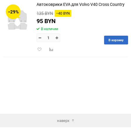
Автоковрики EVA для Volvo V40 Cross Country
30
−29%
135 BYN
−40 BYN
60
95 BYN
В наличии
90
В корзину
150
Добавить
Добавить
в
к
избранное
сравнению
наверх