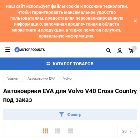
Наш сайт использует файлы cookie и похожие технологии,
чтобы гарантировать максимальное удобство
пользователям, предоставляя персонализированную
информацию, запоминая предпочтения в области
маркетинга и продукции, а также помогая получить
правильную информацию.
0
КАТАЛОГ ТОВАРОВ
Главная
Автоковрики EVA
Volvo
Автоковрики EVA для Volvo V40 Cross Country
под заказ
Фильтр
Плитка
Подробно
Компактно
30