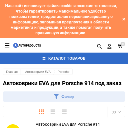
Наш сайт использует файлы cookie и похожие технологии,
чтобы гарантировать максимальное удобство
пользователям, предоставляя персонализированную
информацию, запоминая предпочтения в области
маркетинга и продукции, а также помогая получить
правильную информацию.
0
КАТАЛОГ ТОВАРОВ
Главная
Автоковрики EVA
Porsche
Автоковрики EVA для Porsche 914 под заказ
Фильтр
Плитка
Подробно
Компактно
30
Автоковрики EVA для Porsche 914
30