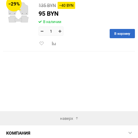
−29%
135 BYN
−40 BYN
60
95 BYN
В наличии
90
В корзину
150
Добавить
Добавить
в
к
избранное
сравнению
наверх
КОМПАНИЯ