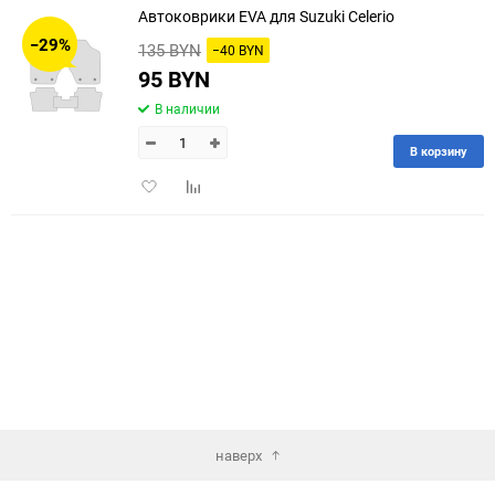
Автоковрики EVA для Suzuki Celerio
30
−29%
135 BYN
−40 BYN
60
95 BYN
В наличии
90
В корзину
150
Добавить
Добавить
в
к
избранное
сравнению
наверх