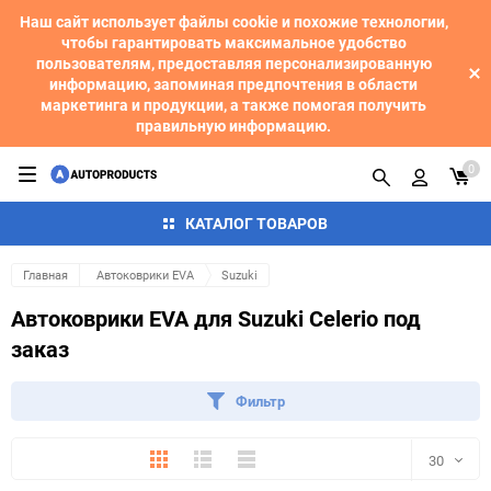
Наш сайт использует файлы cookie и похожие технологии,
чтобы гарантировать максимальное удобство
пользователям, предоставляя персонализированную
информацию, запоминая предпочтения в области
маркетинга и продукции, а также помогая получить
правильную информацию.
0
КАТАЛОГ ТОВАРОВ
Главная
Автоковрики EVA
Suzuki
Автоковрики EVA для Suzuki Celerio под
заказ
Фильтр
Плитка
Подробно
Компактно
30