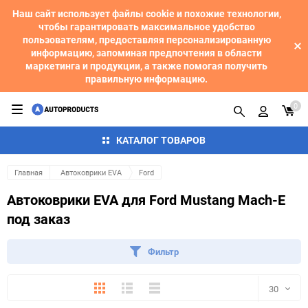
Наш сайт использует файлы cookie и похожие технологии,
чтобы гарантировать максимальное удобство
пользователям, предоставляя персонализированную
информацию, запоминая предпочтения в области
маркетинга и продукции, а также помогая получить
правильную информацию.
0
КАТАЛОГ ТОВАРОВ
Главная
Автоковрики EVA
Ford
Автоковрики EVA для Ford Mustang Mach-E
под заказ
Фильтр
Плитка
Подробно
Компактно
30