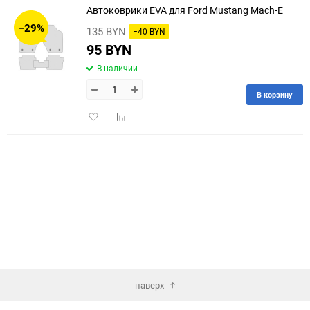
Автоковрики EVA для Ford Mustang Mach-E
30
−29%
135 BYN
−40 BYN
60
95 BYN
В наличии
90
В корзину
150
Добавить
Добавить
в
к
избранное
сравнению
наверх