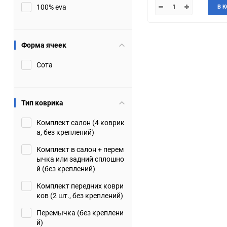
100% eva
В 
JMC
Jaguar
Lamborghini
Lancia
Форма ячеек
Сота
Lincoln
Luxgen
Maserati
Maybach
Тип коврика
Metrocab
Mitsubishi
Комплект салон (4 коврик
а, без креплений)
Opel
PUCH
Комплект в салон + перем
ычка или задний сплошно
Porsche
Proton
й (без креплений)
Комплект передних коври
Rover
SEAT
ков (2 шт., без креплений)
Перемычка (без креплени
ShuangHuan
Skoda
й)