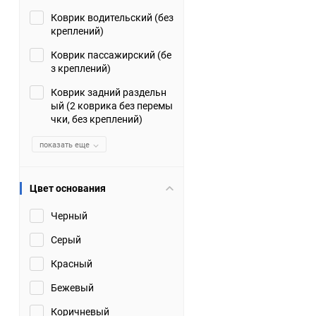
Коврик водительский (без
Suzuki
TATA
креплений)
Tianye
Tofas
Коврик пассажирский (бе
з креплений)
Volkswagen
Volvo
Коврик задний раздельн
ый (2 коврика без перемы
чки, без креплений)
Zotye
ЗАЗ
показать еще
Москвич
СМЗ
Цвет основания
Черный
Серый
Красный
Бежевый
Коричневый