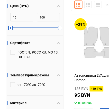
Плитка
Подробно
Компакт
К
Цена (BYN)
Bugatti
Cadillac
Chery
Chevrolet
−29%
DW Hower
Dacia
Сертификат
Datsun
De Tomaso
ГОСТ: № РОСС RU. МО 10.
Н01139
DongFeng
Doninvest
Ferrari
Fiat
Температурный режим
Автоковрики EVA для
Combo
Geely
Genesis
от +70°С до -70°С
135 BYN
−40 BYN
Hanomag
Haval
95 BYN
Материал
В наличии
Hummer
Hyundai