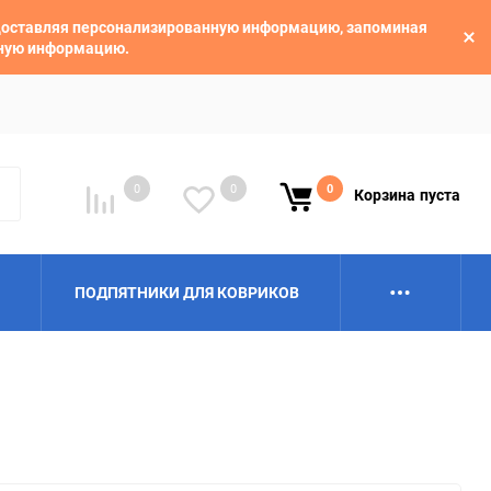
едоставляя персонализированную информацию, запоминая
ьную информацию.
0
0
0
Корзина
пуста
ПОДПЯТНИКИ ДЛЯ КОВРИКОВ
Alpina
Aro
BAIC
BelGee
Borgward
Brilliance