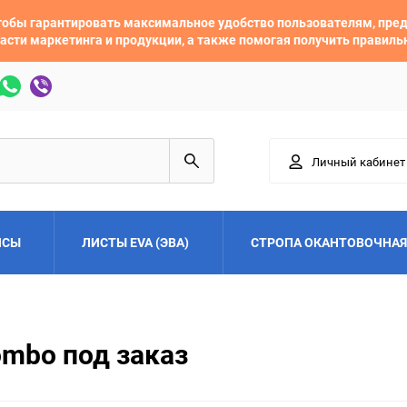
 чтобы гарантировать максимальное удобство пользователям, пр
асти маркетинга и продукции, а также помогая получить правил
Личный кабинет
ЙСЫ
ЛИСТЫ EVA (ЭВА)
СТРОПА ОКАНТОВОЧНАЯ
Adler
Alfa Romeo
ombo под заказ
Audi
Austin
Buick
BYD