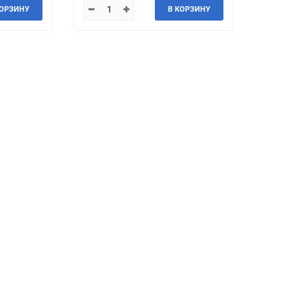
КОРЗИНУ
В КОРЗИНУ
Jeep
Jinbei
Land Rover
Landwind
MG
MINI
Mercedes-Benz
Mazda
Mitsuoka
Morgan
Packard
Peugeot
Ravon
Renault
Saab
Saturn
Smart
SsangYong