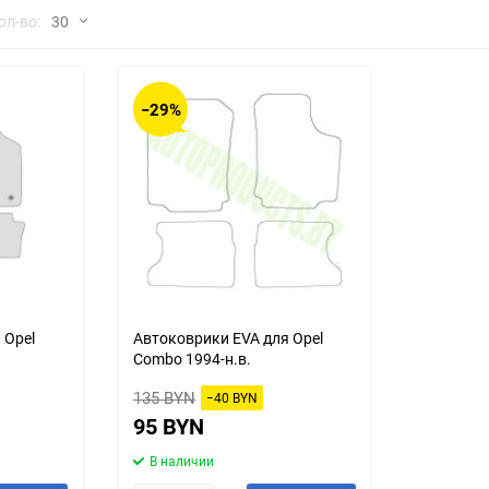
но
ол-во:
30
Chana
ChangFeng
30
Chrysler
Citroen
−29%
60
Dadi
Daewoo
90
DeLorean
Delage
150
Eagle
Excalibur
Ford
Foton
 Opel
Автоковрики EVA для Opel
Combo 1994-н.в.
Geo
Great Wall
135 BYN
−40 BYN
Hawtai
Honda
95 BYN
В наличии
Infiniti
Iran Khodro