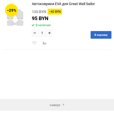
Автоковрики EVA для Great Wall Sailor
30
−29%
135 BYN
−40 BYN
60
95 BYN
В наличии
90
В корзину
150
Добавить
Добавить
в
к
избранное
сравнению
наверх