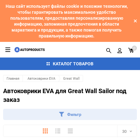
Наш сайт использует файлы cookie и похожие технологии,
чтобы гарантировать максимальное удобство
пользователям, предоставляя персонализированную
информацию, запоминая предпочтения в области
маркетинга и продукции, а также помогая получить
правильную информацию.
0
КАТАЛОГ ТОВАРОВ
Главная
Автоковрики EVA
Great Wall
Автоковрики EVA для Great Wall Sailor под
заказ
Фильтр
Плитка
Подробно
Компактно
30