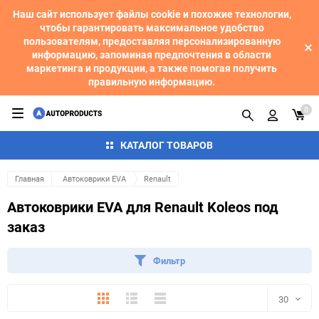
Наш сайт использует файлы cookie и похожие технологии,
чтобы гарантировать максимальное удобство
пользователям, предоставляя персонализированную
информацию, запоминая предпочтения в области
маркетинга и продукции, а также помогая получить
правильную информацию.
0
КАТАЛОГ ТОВАРОВ
Главная
Автоковрики EVA
Renault
Автоковрики EVA для Renault Koleos под
заказ
Фильтр
Плитка
Подробно
Компактно
30