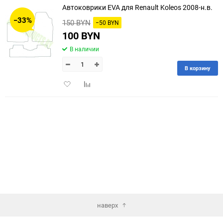
Автоковрики EVA для Renault Koleos 2008-н.в.
30
−33%
150 BYN
−50 BYN
60
100 BYN
В наличии
90
В корзину
150
Добавить
Добавить
в
к
избранное
сравнению
наверх