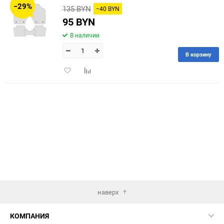
−29%
135 BYN
−40 BYN
60
95 BYN
В наличии
90
В корзину
150
Добавить
Добавить
в
к
избранное
сравнению
наверх
КОМПАНИЯ