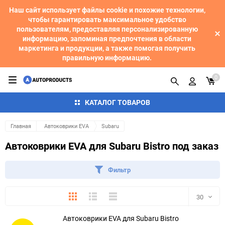
Наш сайт использует файлы cookie и похожие технологии,
чтобы гарантировать максимальное удобство
пользователям, предоставляя персонализированную
информацию, запоминая предпочтения в области
маркетинга и продукции, а также помогая получить
правильную информацию.
0
КАТАЛОГ ТОВАРОВ
Главная
Автоковрики EVA
Subaru
Автоковрики EVA для Subaru Bistro под заказ
Фильтр
Плитка
Подробно
Компактно
30
Автоковрики EVA для Subaru Bistro
30