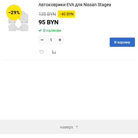
Автоковрики EVA для Nissan Stagea
30
−29%
135 BYN
−40 BYN
60
95 BYN
В наличии
90
В корзину
150
Добавить
Добавить
в
к
избранное
сравнению
наверх