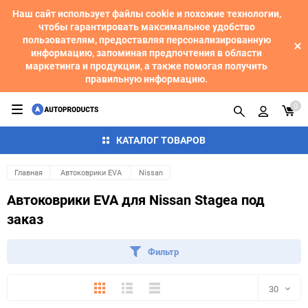
Наш сайт использует файлы cookie и похожие технологии,
чтобы гарантировать максимальное удобство
пользователям, предоставляя персонализированную
информацию, запоминая предпочтения в области
маркетинга и продукции, а также помогая получить
правильную информацию.
0
КАТАЛОГ ТОВАРОВ
Главная
Автоковрики EVA
Nissan
Автоковрики EVA для Nissan Stagea под
заказ
Фильтр
Плитка
Подробно
Компактно
30