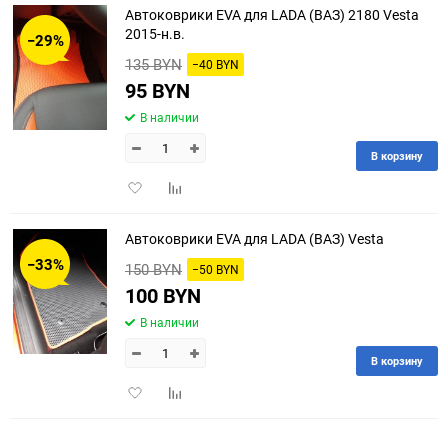
Автоковрики EVA для LADA (ВАЗ) 2180 Vesta
30
2015-н.в.
−29%
135 BYN
−40 BYN
60
95 BYN
90
В наличии
150
В корзину
Добавить
Добавить
в
к
избранное
сравнению
Автоковрики EVA для LADA (ВАЗ) Vesta
−33%
150 BYN
−50 BYN
100 BYN
В наличии
В корзину
Добавить
Добавить
в
к
избранное
сравнению