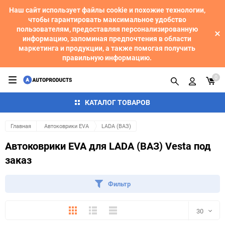
Наш сайт использует файлы cookie и похожие технологии,
чтобы гарантировать максимальное удобство
пользователям, предоставляя персонализированную
информацию, запоминая предпочтения в области
маркетинга и продукции, а также помогая получить
правильную информацию.
0
КАТАЛОГ ТОВАРОВ
Главная
Автоковрики EVA
LADA (ВАЗ)
Автоковрики EVA для LADA (ВАЗ) Vesta под
заказ
Фильтр
Плитка
Подробно
Компактно
30