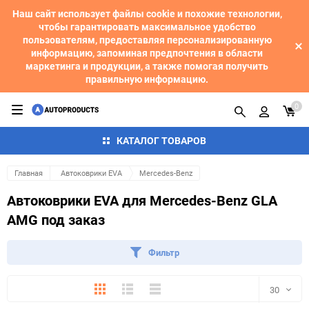
Наш сайт использует файлы cookie и похожие технологии,
чтобы гарантировать максимальное удобство
пользователям, предоставляя персонализированную
информацию, запоминая предпочтения в области
маркетинга и продукции, а также помогая получить
правильную информацию.
0
КАТАЛОГ ТОВАРОВ
Главная
Автоковрики EVA
Mercedes-Benz
Автоковрики EVA для Mercedes-Benz GLA
AMG под заказ
Фильтр
Плитка
Подробно
Компактно
30