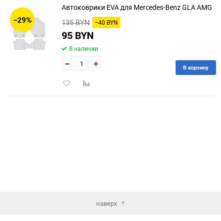
Автоковрики EVA для Mercedes-Benz GLA AMG
30
−29%
135 BYN
−40 BYN
60
95 BYN
В наличии
90
В корзину
150
Добавить
Добавить
в
к
избранное
сравнению
наверх