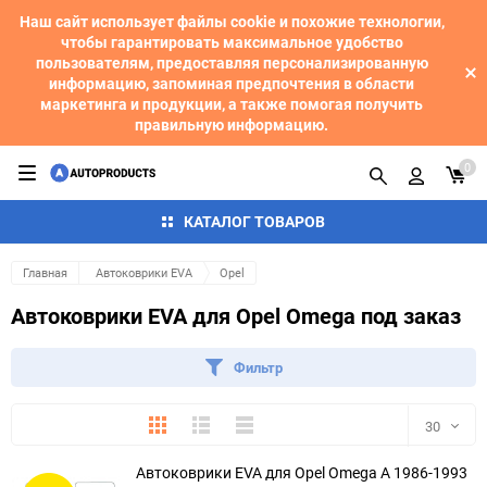
Наш сайт использует файлы cookie и похожие технологии,
чтобы гарантировать максимальное удобство
пользователям, предоставляя персонализированную
информацию, запоминая предпочтения в области
маркетинга и продукции, а также помогая получить
правильную информацию.
0
КАТАЛОГ ТОВАРОВ
Главная
Автоковрики EVA
Opel
Автоковрики EVA для Opel Omega под заказ
Фильтр
Плитка
Подробно
Компактно
30
Автоковрики EVA для Opel Omega A 1986-1993
30