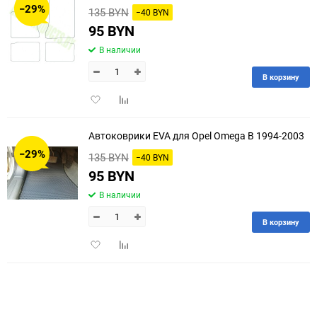
−29%
135 BYN
−40 BYN
60
95 BYN
В наличии
90
В корзину
150
Добавить
Добавить
в
к
избранное
сравнению
Автоковрики EVA для Opel Omega B 1994-2003
−29%
135 BYN
−40 BYN
95 BYN
В наличии
В корзину
Добавить
Добавить
в
к
избранное
сравнению