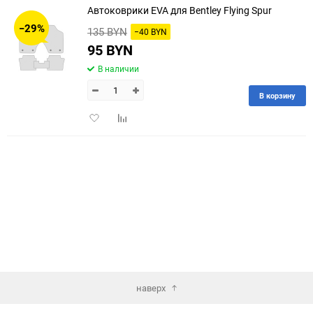
Автоковрики EVA для Bentley Flying Spur
30
−29%
135 BYN
−40 BYN
60
95 BYN
В наличии
90
В корзину
150
Добавить
Добавить
в
к
избранное
сравнению
наверх