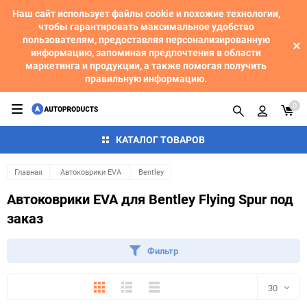
Наш сайт использует файлы cookie и похожие технологии,
чтобы гарантировать максимальное удобство
пользователям, предоставляя персонализированную
информацию, запоминая предпочтения в области
маркетинга и продукции, а также помогая получить
правильную информацию.
0
КАТАЛОГ ТОВАРОВ
Главная
Автоковрики EVA
Bentley
Автоковрики EVA для Bentley Flying Spur под
заказ
Фильтр
Плитка
Подробно
Компактно
30