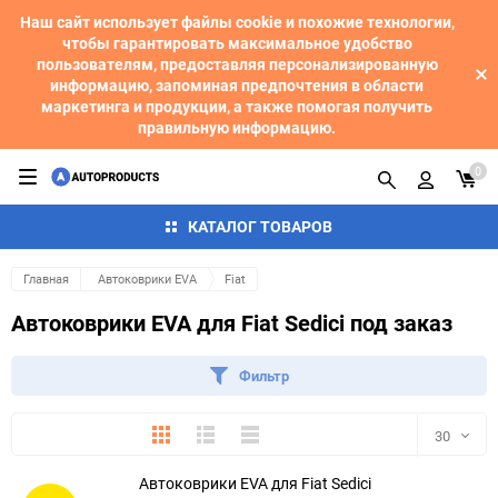
Наш сайт использует файлы cookie и похожие технологии,
чтобы гарантировать максимальное удобство
пользователям, предоставляя персонализированную
информацию, запоминая предпочтения в области
маркетинга и продукции, а также помогая получить
правильную информацию.
0
КАТАЛОГ ТОВАРОВ
Главная
Автоковрики EVA
Fiat
Автоковрики EVA для Fiat Sedici под заказ
Фильтр
Плитка
Подробно
Компактно
30
Автоковрики EVA для Fiat Sedici
30