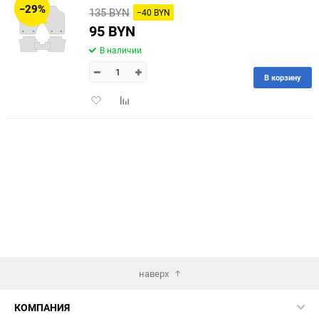
−29%
135 BYN
−40 BYN
60
95 BYN
В наличии
90
В корзину
150
Добавить
Добавить
в
к
избранное
сравнению
наверх
КОМПАНИЯ