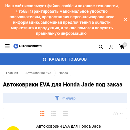
Наш сайт использует файлы cookie и похожие технологии,
чтобы гарантировать максимальное удобство
пользователям, предоставляя персонализированную
информацию, запоминая предпочтения в области
маркетинга и продукции, а также помогая получить
правильную информацию.
0
КАТАЛОГ ТОВАРОВ
Главная
Автоковрики EVA
Honda
Автоковрики EVA для Honda Jade под заказ
Фильтр
Плитка
Подробно
Компактно
30
Автоковрики EVA для Honda Jade
30