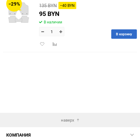
−29%
135 BYN
−40 BYN
60
95 BYN
В наличии
90
В корзину
150
Добавить
Добавить
в
к
избранное
сравнению
наверх
КОМПАНИЯ