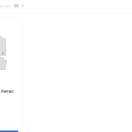
но
ол-во:
30
Chana
ChangFeng
30
Chrysler
Citroen
60
Dadi
Daewoo
90
DeLorean
Delage
150
Eagle
Excalibur
Ford
Foton
Ferrari
Geo
Great Wall
Hawtai
Honda
Infiniti
Iran Khodro