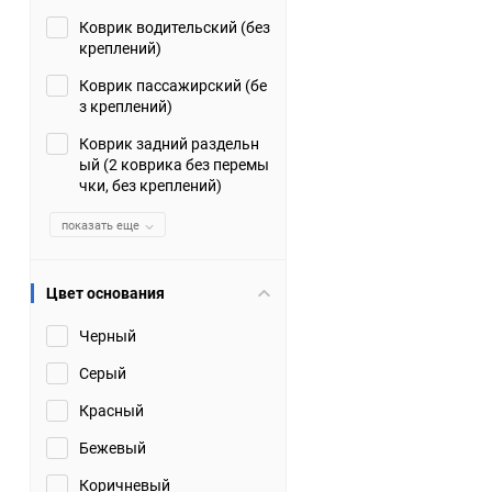
Коврик водительский (без
Suzuki
TATA
креплений)
Tianye
Tofas
Коврик пассажирский (бе
з креплений)
Volkswagen
Volvo
Коврик задний раздельн
ый (2 коврика без перемы
чки, без креплений)
Zotye
ЗАЗ
показать еще
Москвич
СМЗ
Цвет основания
Черный
Серый
Красный
Бежевый
Коричневый