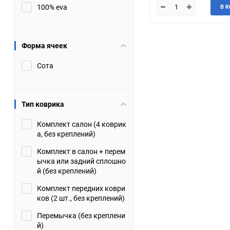
100% eva
В 
JMC
Jaguar
Lamborghini
Lancia
Форма ячеек
Сота
Lincoln
Luxgen
Maserati
Maybach
Тип коврика
Metrocab
Mitsubishi
Комплект салон (4 коврик
а, без креплений)
Opel
PUCH
Комплект в салон + перем
ычка или задний сплошно
Porsche
Proton
й (без креплений)
Комплект передних коври
Rover
SEAT
ков (2 шт., без креплений)
Перемычка (без креплени
ShuangHuan
Skoda
й)