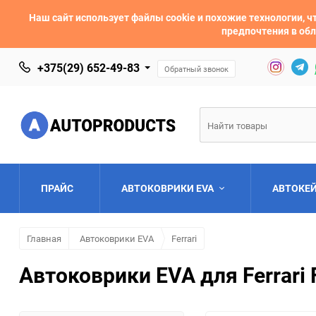
Наш сайт использует файлы cookie и похожие технологии,
предпочтения в обл
+375(29) 652-49-83
Обратный звонок
ПРАЙС
АВТОКОВРИКИ EVA
АВТОКЕ
Главная
Автоковрики EVA
Ferrari
AC
Acura
Автоковрики EVA для Ferrari 
Asia
Aston Martin
Bentley
BMW