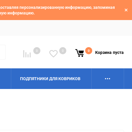
едоставляя персонализированную информацию, запоминая
ьную информацию.
0
0
0
Корзина
пуста
ПОДПЯТНИКИ ДЛЯ КОВРИКОВ
Alpina
Aro
BAIC
BelGee
Borgward
Brilliance