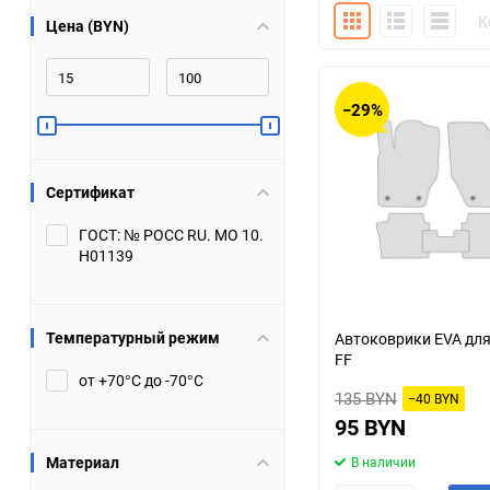
Плитка
Подробно
Компакт
К
Цена (BYN)
Bugatti
Cadillac
Chery
Chevrolet
−29%
DW Hower
Dacia
Сертификат
Datsun
De Tomaso
ГОСТ: № РОСС RU. МО 10.
Н01139
DongFeng
Doninvest
Ferrari
Fiat
Температурный режим
Автоковрики EVA для 
FF
Geely
Genesis
от +70°С до -70°С
135 BYN
−40 BYN
Hanomag
Haval
95 BYN
Материал
В наличии
Hummer
Hyundai