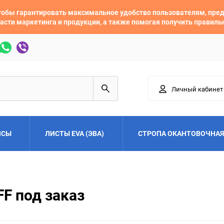
 чтобы гарантировать максимальное удобство пользователям, пр
асти маркетинга и продукции, а также помогая получить правил
Личный кабинет
ЙСЫ
ЛИСТЫ EVA (ЭВА)
СТРОПА ОКАНТОВОЧНАЯ
Adler
Alfa Romeo
FF под заказ
Audi
Austin
Buick
BYD