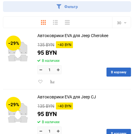
Фильтр
Плитка
Подробно
Компактно
30
Автоковрики EVA для Jeep Cherokee
30
−29%
135 BYN
−40 BYN
60
95 BYN
В наличии
90
В корзину
150
Добавить
Добавить
в
к
избранное
сравнению
Автоковрики EVA для Jeep CJ
−29%
135 BYN
−40 BYN
95 BYN
В наличии
В корзину