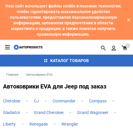
Наш сайт использует файлы cookie и похожие технологии,
чтобы гарантировать максимальное удобство
пользователям, предоставляя персонализированную
информацию, запоминая предпочтения в области
маркетинга и продукции, а также помогая получить
правильную информацию.
0
КАТАЛОГ ТОВАРОВ
Главная
Автоковрики EVA
Автоковрики EVA для Jeep под заказ
Cherokee
CJ
Commander
Compass
Gladiator
Grand Cherokee
Grand Wagoneer
Liberty
Renegade
Wrangler