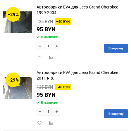
избранное
сравнению
Автоковрики EVA для Jeep Grand Cherokee
1999-2004
−29%
135 BYN
−40 BYN
95 BYN
В наличии
В корзину
Добавить
Добавить
в
к
избранное
сравнению
Автоковрики EVA для Jeep Grand Cherokee
2011-н.в.
−29%
135 BYN
−40 BYN
95 BYN
В наличии
В корзину
Добавить
Добавить
в
к