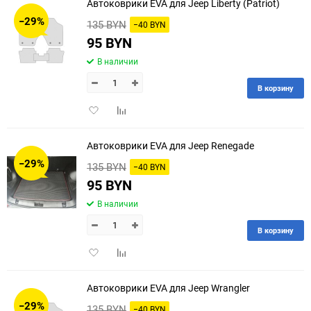
Автоковрики EVA для Jeep Liberty (Patriot)
−29%
135 BYN
−40 BYN
95 BYN
В наличии
В корзину
Добавить
Добавить
в
к
избранное
сравнению
Автоковрики EVA для Jeep Renegade
−29%
135 BYN
−40 BYN
95 BYN
В наличии
В корзину
Добавить
Добавить
в
к
избранное
сравнению
Автоковрики EVA для Jeep Wrangler
−29%
135 BYN
−40 BYN