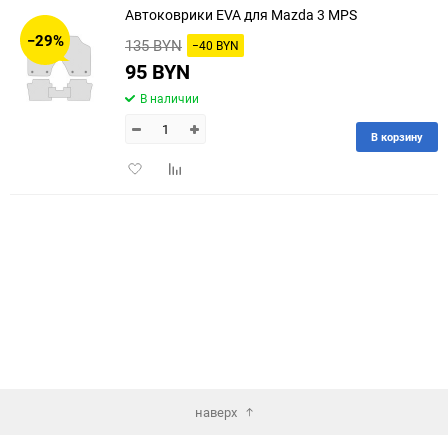
Автоковрики EVA для Mazda 3 MPS
30
−29%
135 BYN
−40 BYN
60
95 BYN
В наличии
90
В корзину
150
Добавить
Добавить
в
к
избранное
сравнению
наверх