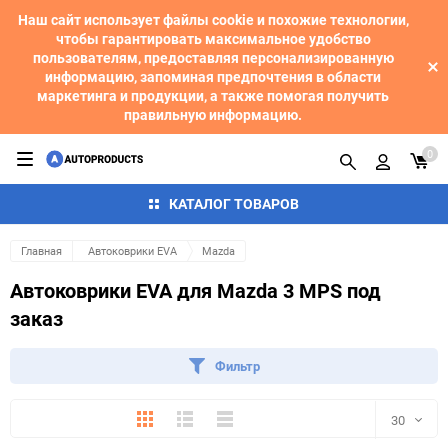
Наш сайт использует файлы cookie и похожие технологии,
чтобы гарантировать максимальное удобство
пользователям, предоставляя персонализированную
информацию, запоминая предпочтения в области
маркетинга и продукции, а также помогая получить
правильную информацию.
0
КАТАЛОГ ТОВАРОВ
Главная
Автоковрики EVA
Mazda
Автоковрики EVA для Mazda 3 MPS под
заказ
Фильтр
Плитка
Подробно
Компактно
30