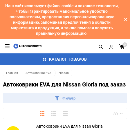
Наш сайт использует файлы cookie и похожие технологии,
чтобы гарантировать максимальное удобство
пользователям, предоставляя персонализированную
информацию, запоминая предпочтения в области
маркетинга и продукции, а также помогая получить
правильную информацию.
0
КАТАЛОГ ТОВАРОВ
Главная
Автоковрики EVA
Nissan
Автоковрики EVA для Nissan Gloria под заказ
Фильтр
Плитка
Подробно
Компактно
30
Автоковрики EVA для Nissan Gloria
30