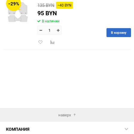
−29%
135 BYN
−40 BYN
60
95 BYN
В наличии
90
В корзину
150
Добавить
Добавить
в
к
избранное
сравнению
наверх
КОМПАНИЯ