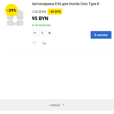
Автоковрики EVA для Honda Civic Type R
30
−29%
135 BYN
−40 BYN
60
95 BYN
В наличии
90
В корзину
150
Добавить
Добавить
в
к
избранное
сравнению
наверх