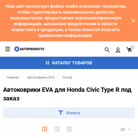
Наш сайт использует файлы cookie и похожие технологии,
чтобы гарантировать максимальное удобство
пользователям, предоставляя персонализированную
информацию, запоминая предпочтения в области
маркетинга и продукции, а также помогая получить
правильную информацию.
0
КАТАЛОГ ТОВАРОВ
Главная
Автоковрики EVA
Honda
Автоковрики EVA для Honda Civic Type R под
заказ
Фильтр
Плитка
Подробно
Компактно
30