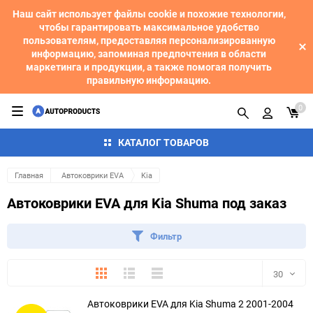
Наш сайт использует файлы cookie и похожие технологии,
чтобы гарантировать максимальное удобство
пользователям, предоставляя персонализированную
информацию, запоминая предпочтения в области
маркетинга и продукции, а также помогая получить
правильную информацию.
0
КАТАЛОГ ТОВАРОВ
Главная
Автоковрики EVA
Kia
Автоковрики EVA для Kia Shuma под заказ
Фильтр
Плитка
Подробно
Компактно
30
Автоковрики EVA для Kia Shuma 2 2001-2004
30