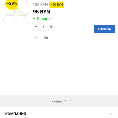
−29%
135 BYN
−40 BYN
60
95 BYN
В наличии
90
В корзину
150
Добавить
Добавить
в
к
избранное
сравнению
наверх
КОМПАНИЯ