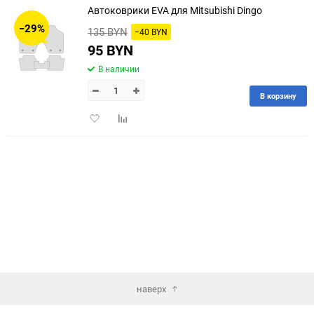
Автоковрики EVA для Mitsubishi Dingo
30
−29%
135 BYN
−40 BYN
60
95 BYN
В наличии
90
В корзину
150
Добавить
Добавить
в
к
избранное
сравнению
наверх