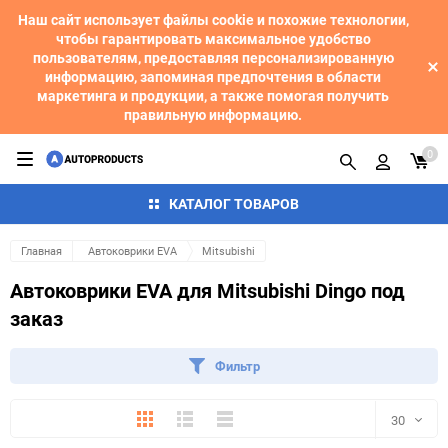
Наш сайт использует файлы cookie и похожие технологии,
чтобы гарантировать максимальное удобство
пользователям, предоставляя персонализированную
информацию, запоминая предпочтения в области
маркетинга и продукции, а также помогая получить
правильную информацию.
0
КАТАЛОГ ТОВАРОВ
Главная
Автоковрики EVA
Mitsubishi
Автоковрики EVA для Mitsubishi Dingo под
заказ
Фильтр
Плитка
Подробно
Компактно
30