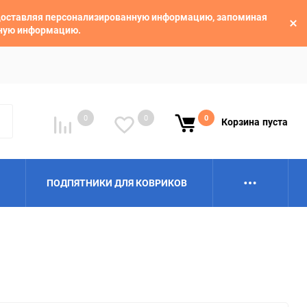
едоставляя персонализированную информацию, запоминая
ьную информацию.
0
0
0
Корзина
пуста
ПОДПЯТНИКИ ДЛЯ КОВРИКОВ
Alpina
Aro
BAIC
BelGee
Borgward
Brilliance