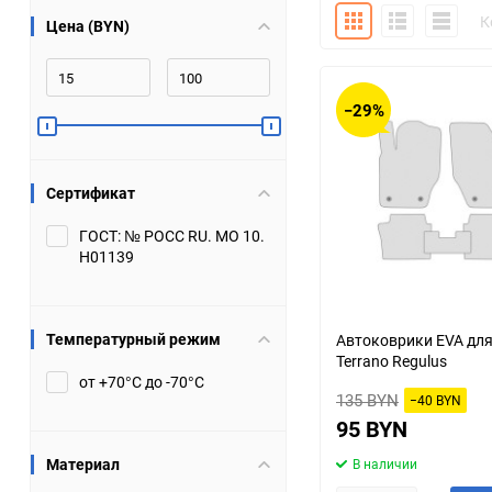
Плитка
Подробно
Компакт
К
Цена (BYN)
Bugatti
Cadillac
Chery
Chevrolet
−29%
DW Hower
Dacia
Сертификат
Datsun
De Tomaso
ГОСТ: № РОСС RU. МО 10.
Н01139
DongFeng
Doninvest
Ferrari
Fiat
Температурный режим
Автоковрики EVA для
Terrano Regulus
Geely
Genesis
от +70°С до -70°С
135 BYN
−40 BYN
Hanomag
Haval
95 BYN
Материал
В наличии
Hummer
Hyundai