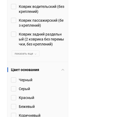
Коврик водительский (без
Suzuki
TATA
креплений)
Tianye
Tofas
Коврик пассажирский (бе
з креплений)
Volkswagen
Volvo
Коврик задний раздельн
ый (2 коврика без перемы
чки, без креплений)
Zotye
ЗАЗ
показать еще
Москвич
СМЗ
Цвет основания
Черный
Серый
Красный
Бежевый
Коричневый