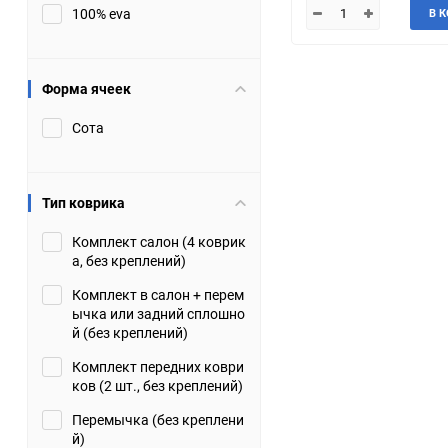
100% eva
В 
JMC
Jaguar
Lamborghini
Lancia
Форма ячеек
Сота
Lincoln
Luxgen
Maserati
Maybach
Тип коврика
Metrocab
Mitsubishi
Комплект салон (4 коврик
а, без креплений)
Opel
PUCH
Комплект в салон + перем
ычка или задний сплошно
Porsche
Proton
й (без креплений)
Комплект передних коври
Rover
SEAT
ков (2 шт., без креплений)
Перемычка (без креплени
ShuangHuan
Skoda
й)