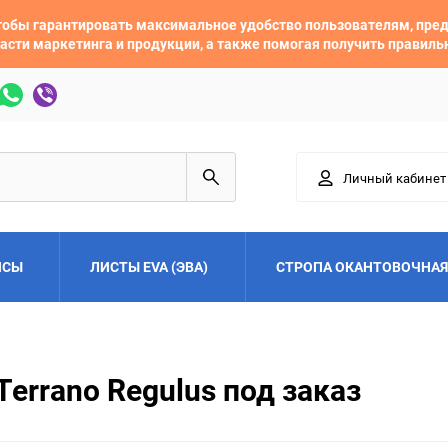
 чтобы гарантировать максимальное удобство пользователям, пр
асти маркетинга и продукции, а также помогая получить правил
Личный кабинет
ЙСЫ
ЛИСТЫ EVA (ЭВА)
СТРОПА ОКАНТОВОЧНАЯ
Adler
Alfa Romeo
Terrano Regulus под заказ
Audi
Austin
Buick
BYD