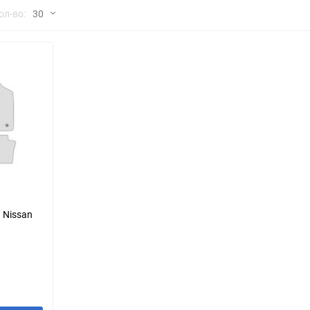
но
ол-во:
30
Chana
ChangFeng
30
Chrysler
Citroen
60
Dadi
Daewoo
90
DeLorean
Delage
150
Eagle
Excalibur
Ford
Foton
 Nissan
Geo
Great Wall
Hawtai
Honda
Infiniti
Iran Khodro