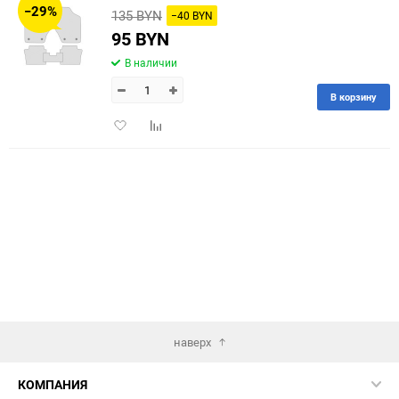
−29%
135 BYN
−40 BYN
60
95 BYN
В наличии
90
В корзину
150
Добавить
Добавить
в
к
избранное
сравнению
наверх
КОМПАНИЯ