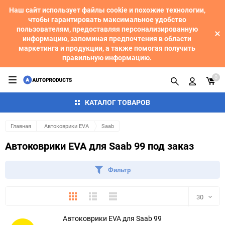
Наш сайт использует файлы cookie и похожие технологии,
чтобы гарантировать максимальное удобство
пользователям, предоставляя персонализированную
информацию, запоминая предпочтения в области
маркетинга и продукции, а также помогая получить
правильную информацию.
0
КАТАЛОГ ТОВАРОВ
Главная
Автоковрики EVA
Saab
Автоковрики EVA для Saab 99 под заказ
Фильтр
Плитка
Подробно
Компактно
30
Автоковрики EVA для Saab 99
30