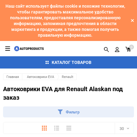
Наш сайт использует файлы cookie и похожие технологии,
чтобы гарантировать максимальное удобство
пользователям, предоставляя персонализированную
информацию, запоминая предпочтения в области
маркетинга и продукции, а также помогая получить
правильную информацию.
0
КАТАЛОГ ТОВАРОВ
Главная
Автоковрики EVA
Renault
Автоковрики EVA для Renault Alaskan под
заказ
Фильтр
Плитка
Подробно
Компактно
30