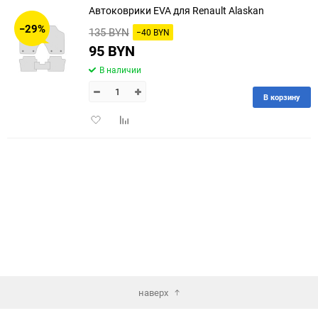
Автоковрики EVA для Renault Alaskan
30
−29%
135 BYN
−40 BYN
60
95 BYN
В наличии
90
В корзину
150
Добавить
Добавить
в
к
избранное
сравнению
наверх