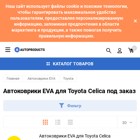
Наш сайт использует файлы cookie и похожие технологии,
чтобы гарантировать максимальное удобство
пользователям, предоставляя персонализированную
информацию, запоминая предпочтения в области
маркетинга и продукции, а также помогая получить
правильную информацию.
0
КАТАЛОГ ТОВАРОВ
Главная
Автоковрики EVA
Toyota
Автоковрики EVA для Toyota Celica под заказ
Фильтр
Плитка
Подробно
Компактно
30
Автоковрики EVA для Toyota Celica
30