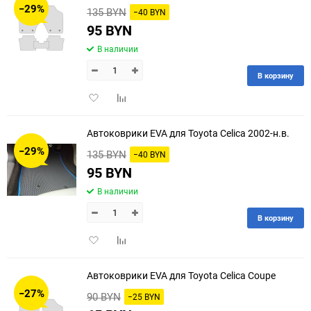
−29%
135 BYN
−40 BYN
60
95 BYN
В наличии
90
В корзину
150
Добавить
Добавить
в
к
избранное
сравнению
Автоковрики EVA для Toyota Celica 2002-н.в.
−29%
135 BYN
−40 BYN
95 BYN
В наличии
В корзину
Добавить
Добавить
в
к
избранное
сравнению
Автоковрики EVA для Toyota Celica Coupe
−27%
90 BYN
−25 BYN