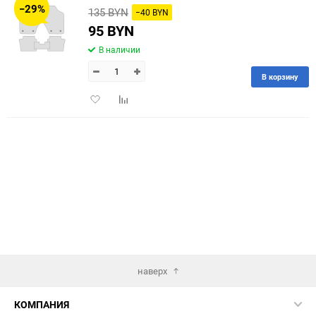
−29%
135 BYN
−40 BYN
60
95 BYN
В наличии
90
В корзину
150
Добавить
Добавить
в
к
избранное
сравнению
наверх
КОМПАНИЯ