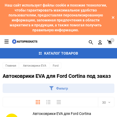
Наш сайт использует файлы cookie и похожие технологии,
чтобы гарантировать максимальное удобство
пользователям, предоставляя персонализированную
информацию, запоминая предпочтения в области
маркетинга и продукции, а также помогая получить
правильную информацию.
0
КАТАЛОГ ТОВАРОВ
Главная
Автоковрики EVA
Ford
Автоковрики EVA для Ford Cortina под заказ
Фильтр
Плитка
Подробно
Компактно
30
Автоковрики EVA для Ford Cortina
30