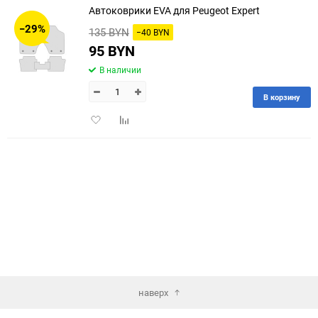
Автоковрики EVA для Peugeot Expert
30
−29%
135 BYN
−40 BYN
60
95 BYN
В наличии
90
В корзину
150
Добавить
Добавить
в
к
избранное
сравнению
наверх