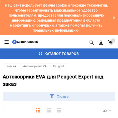
Наш сайт использует файлы cookie и похожие технологии,
чтобы гарантировать максимальное удобство
пользователям, предоставляя персонализированную
информацию, запоминая предпочтения в области
маркетинга и продукции, а также помогая получить
правильную информацию.
0
КАТАЛОГ ТОВАРОВ
Главная
Автоковрики EVA
Peugeot
Автоковрики EVA для Peugeot Expert под
заказ
Фильтр
Плитка
Подробно
Компактно
30