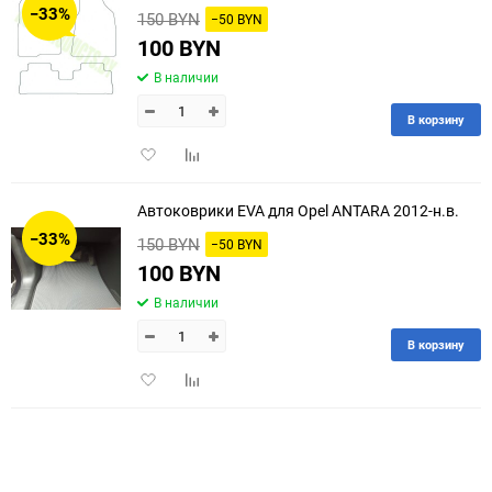
−33%
150 BYN
−50 BYN
60
100 BYN
В наличии
90
В корзину
150
Добавить
Добавить
в
к
избранное
сравнению
Автоковрики EVA для Opel ANTARA 2012-н.в.
−33%
150 BYN
−50 BYN
100 BYN
В наличии
В корзину
Добавить
Добавить
в
к
избранное
сравнению