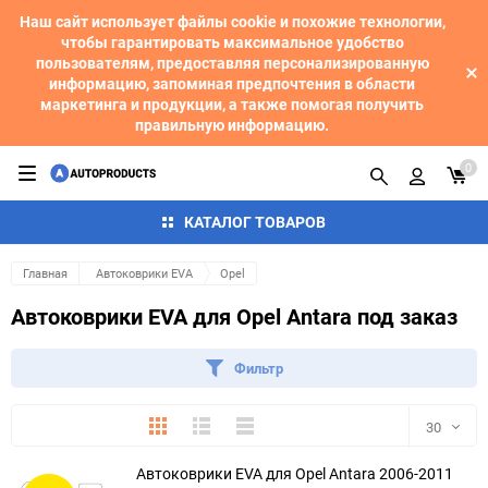
Наш сайт использует файлы cookie и похожие технологии,
чтобы гарантировать максимальное удобство
пользователям, предоставляя персонализированную
информацию, запоминая предпочтения в области
маркетинга и продукции, а также помогая получить
правильную информацию.
0
КАТАЛОГ ТОВАРОВ
Главная
Автоковрики EVA
Opel
Автоковрики EVA для Opel Antara под заказ
Фильтр
Плитка
Подробно
Компактно
30
Автоковрики EVA для Opel Antara 2006-2011
30