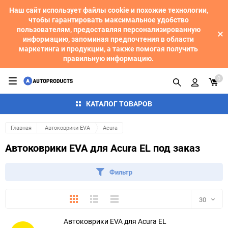
Наш сайт использует файлы cookie и похожие технологии,
чтобы гарантировать максимальное удобство
пользователям, предоставляя персонализированную
информацию, запоминая предпочтения в области
маркетинга и продукции, а также помогая получить
правильную информацию.
0
КАТАЛОГ ТОВАРОВ
Главная
Автоковрики EVA
Acura
Автоковрики EVA для Acura EL под заказ
Фильтр
Плитка
Подробно
Компактно
30
Автоковрики EVA для Acura EL
30