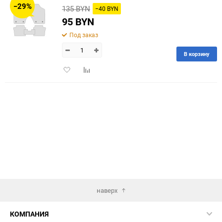
−29%
135 BYN
−40 BYN
60
95 BYN
Под заказ
90
В корзину
150
Добавить
Добавить
в
к
избранное
сравнению
наверх
КОМПАНИЯ