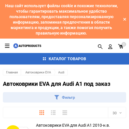
Наш сайт использует файлы cookie и похожие технологии,
чтобы гарантировать максимальное удобство
пользователям, предоставляя персонализированную
информацию, запоминая предпочтения в области
маркетинга и продукции, а также помогая получить
правильную информацию.
0
КАТАЛОГ ТОВАРОВ
Главная
Автоковрики EVA
Audi
Автоковрики EVA для Audi A1 под заказ
Фильтр
Плитка
Подробно
Компактно
30
Автоковрики EVA для Audi A1 2010-н.в.
30