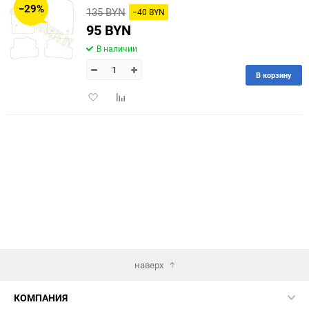
−29%
135 BYN
−40 BYN
60
95 BYN
В наличии
90
В корзину
150
Добавить
Добавить
в
к
избранное
сравнению
наверх
КОМПАНИЯ