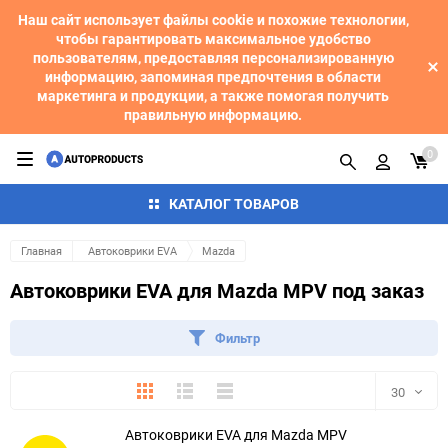
Наш сайт использует файлы cookie и похожие технологии,
чтобы гарантировать максимальное удобство
пользователям, предоставляя персонализированную
информацию, запоминая предпочтения в области
маркетинга и продукции, а также помогая получить
правильную информацию.
0
КАТАЛОГ ТОВАРОВ
Главная
Автоковрики EVA
Mazda
Автоковрики EVA для Mazda MPV под заказ
Фильтр
Плитка
Подробно
Компактно
30
Автоковрики EVA для Mazda MPV
30