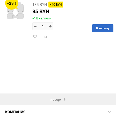
−29%
135 BYN
−40 BYN
60
95 BYN
В наличии
90
В корзину
150
Добавить
Добавить
в
к
избранное
сравнению
наверх
КОМПАНИЯ