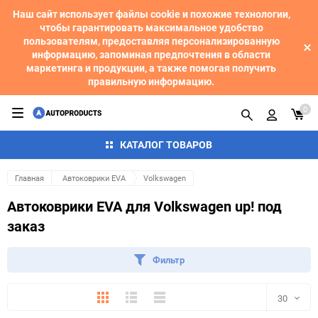
Наш сайт использует файлы cookie и похожие технологии,
чтобы гарантировать максимальное удобство
пользователям, предоставляя персонализированную
информацию, запоминая предпочтения в области
маркетинга и продукции, а также помогая получить
правильную информацию.
0
КАТАЛОГ ТОВАРОВ
Главная
Автоковрики EVA
Volkswagen
Автоковрики EVA для Volkswagen up! под
заказ
Фильтр
Плитка
Подробно
Компактно
30