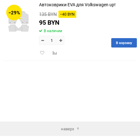
Автоковрики EVA для Volkswagen up!
30
−29%
135 BYN
−40 BYN
60
95 BYN
В наличии
90
В корзину
150
Добавить
Добавить
в
к
избранное
сравнению
наверх