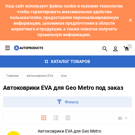
Наш сайт использует файлы cookie и похожие технологии,
чтобы гарантировать максимальное удобство
пользователям, предоставляя персонализированную
информацию, запоминая предпочтения в области
маркетинга и продукции, а также помогая получить
правильную информацию.
0
КАТАЛОГ ТОВАРОВ
Главная
Автоковрики EVA
Geo
Автоковрики EVA для Geo Metro под заказ
Фильтр
Плитка
Подробно
Компактно
30
Автоковрики EVA для Geo Metro
30