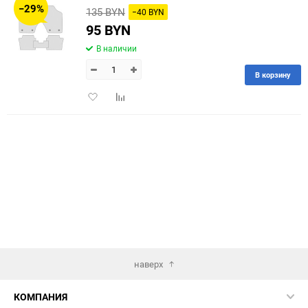
−29%
135 BYN
−40 BYN
60
95 BYN
В наличии
90
В корзину
150
Добавить
Добавить
в
к
избранное
сравнению
наверх
КОМПАНИЯ