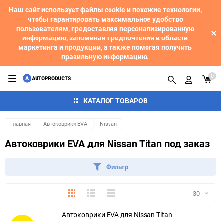
Наш сайт использует файлы cookie и похожие технологии,
чтобы гарантировать максимальное удобство
пользователям, предоставляя персонализированную
информацию, запоминая предпочтения в области
маркетинга и продукции, а также помогая получить
правильную информацию.
0
КАТАЛОГ ТОВАРОВ
Главная
Автоковрики EVA
Nissan
Автоковрики EVA для Nissan Titan под заказ
Фильтр
Плитка
Подробно
Компактно
30
Автоковрики EVA для Nissan Titan
30