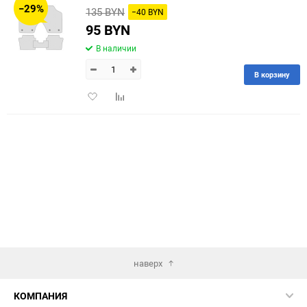
−29%
135 BYN
−40 BYN
60
95 BYN
В наличии
90
В корзину
150
Добавить
Добавить
в
к
избранное
сравнению
наверх
КОМПАНИЯ