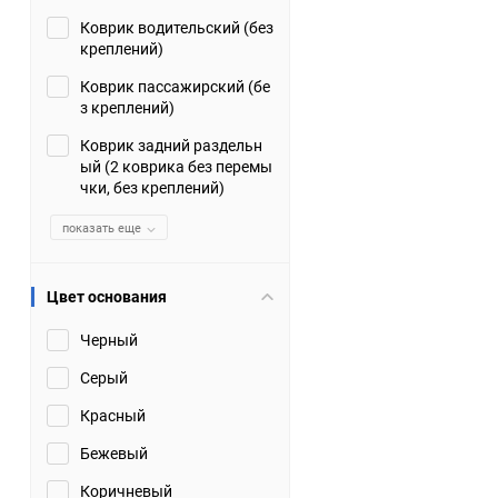
Коврик водительский (без
Suzuki
TATA
креплений)
Tianye
Tofas
Коврик пассажирский (бе
з креплений)
Volkswagen
Volvo
Коврик задний раздельн
ый (2 коврика без перемы
чки, без креплений)
Zotye
ЗАЗ
показать еще
Москвич
СМЗ
Цвет основания
Черный
Серый
Красный
Бежевый
Коричневый