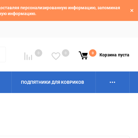
едоставляя персонализированную информацию, запоминая
ьную информацию.
0
0
0
Корзина
пуста
ПОДПЯТНИКИ ДЛЯ КОВРИКОВ
Alpina
Aro
BAIC
BelGee
Borgward
Brilliance