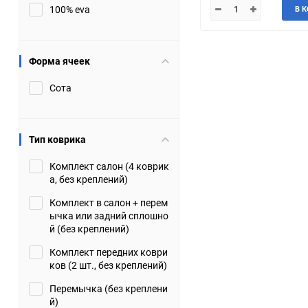
100% eva
В 
JMC
Jaguar
Lamborghini
Lancia
Форма ячеек
Сота
Lincoln
Luxgen
Maserati
Maybach
Тип коврика
Metrocab
Mitsubishi
Комплект салон (4 коврик
а, без креплений)
Opel
PUCH
Комплект в салон + перем
ычка или задний сплошно
Porsche
Proton
й (без креплений)
Комплект передних коври
Rover
SEAT
ков (2 шт., без креплений)
Перемычка (без креплени
ShuangHuan
Skoda
й)