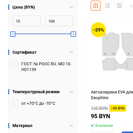
Плитка
Подробно
Компакт
К
Цена (BYN)
Bugatti
Cadillac
Chery
Chevrolet
−29%
DW Hower
Dacia
Сертификат
Datsun
De Tomaso
ГОСТ: № РОСС RU. МО 10.
Н01139
DongFeng
Doninvest
Ferrari
Fiat
Температурный режим
Автоковрики EVA для
Dauphine
Geely
Genesis
от +70°С до -70°С
135 BYN
−40 BYN
Hanomag
Haval
95 BYN
Материал
В наличии
Hummer
Hyundai