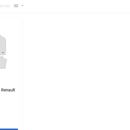
но
ол-во:
30
Chana
ChangFeng
30
Chrysler
Citroen
60
Dadi
Daewoo
90
DeLorean
Delage
150
Eagle
Excalibur
Ford
Foton
 Renault
Geo
Great Wall
Hawtai
Honda
Infiniti
Iran Khodro