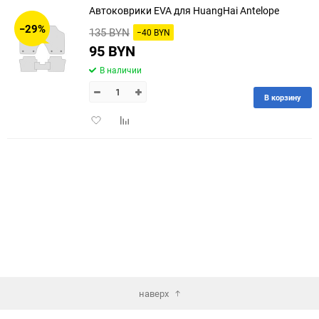
Автоковрики EVA для HuangHai Antelope
30
−29%
135 BYN
−40 BYN
60
95 BYN
В наличии
90
В корзину
150
Добавить
Добавить
в
к
избранное
сравнению
наверх