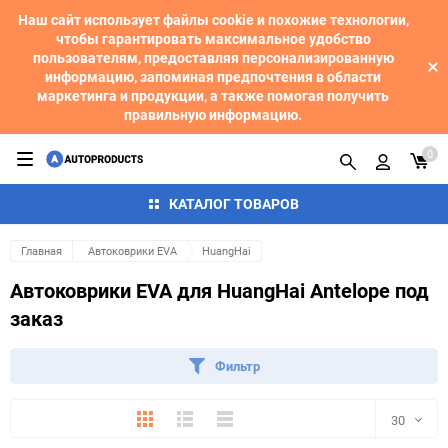
Наш сайт использует файлы cookie и похожие технологии,
чтобы гарантировать максимальное удобство
пользователям, предоставляя персонализированную
информацию, запоминая предпочтения в области
маркетинга и продукции, а также помогая получить
правильную информацию.
0
КАТАЛОГ ТОВАРОВ
Главная
Автоковрики EVA
HuangHai
Автоковрики EVA для HuangHai Antelope под
заказ
Фильтр
Плитка
Подробно
Компактно
30