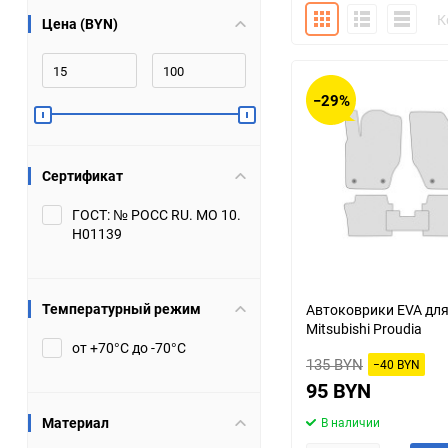
Плитка
Подробно
Компакт
К
Цена (BYN)
Bugatti
Cadillac
Chery
Chevrolet
−29%
DW Hower
Dacia
Сертификат
Datsun
De Tomaso
ГОСТ: № РОСС RU. МО 10.
Н01139
DongFeng
Doninvest
Ferrari
Fiat
Температурный режим
Автоковрики EVA дл
Mitsubishi Proudia
Geely
Genesis
от +70°С до -70°С
135 BYN
−40 BYN
Hanomag
Haval
95 BYN
Материал
В наличии
Hummer
Hyundai