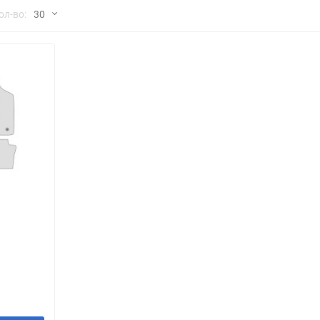
но
ол-во:
30
Chana
ChangFeng
30
Chrysler
Citroen
60
Dadi
Daewoo
90
DeLorean
Delage
150
Eagle
Excalibur
Ford
Foton
я
Geo
Great Wall
Hawtai
Honda
Infiniti
Iran Khodro