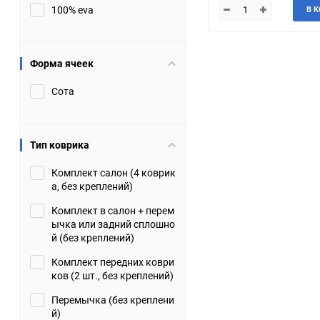
100% eva
В 
JMC
Jaguar
Lamborghini
Lancia
Форма ячеек
Сота
Lincoln
Luxgen
Maserati
Maybach
Тип коврика
Metrocab
Mitsubishi
Комплект салон (4 коврик
а, без креплений)
Opel
PUCH
Комплект в салон + перем
ычка или задний сплошно
Porsche
Proton
й (без креплений)
Комплект передних коври
Rover
SEAT
ков (2 шт., без креплений)
Перемычка (без креплени
ShuangHuan
Skoda
й)