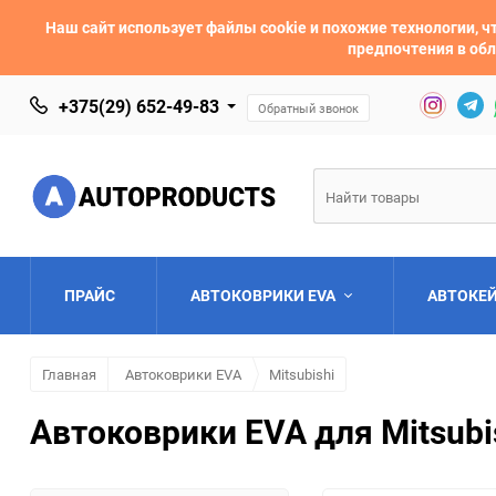
Наш сайт использует файлы cookie и похожие технологии,
предпочтения в обл
+375(29) 652-49-83
Обратный звонок
ПРАЙС
АВТОКОВРИКИ EVA
АВТОКЕ
Главная
Автоковрики EVA
Mitsubishi
AC
Acura
Автоковрики EVA для Mitsubis
Asia
Aston Martin
Bentley
BMW