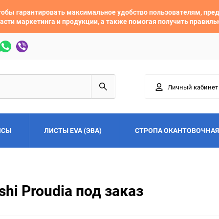
 чтобы гарантировать максимальное удобство пользователям, пр
асти маркетинга и продукции, а также помогая получить правил
Личный кабинет
ЙСЫ
ЛИСТЫ EVA (ЭВА)
СТРОПА ОКАНТОВОЧНАЯ
Adler
Alfa Romeo
hi Proudia под заказ
Audi
Austin
Buick
BYD