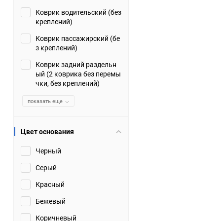
Коврик водительский (без
Suzuki
TATA
креплений)
Tianye
Tofas
Коврик пассажирский (бе
з креплений)
Volkswagen
Volvo
Коврик задний раздельн
ый (2 коврика без перемы
чки, без креплений)
Zotye
ЗАЗ
показать еще
Москвич
СМЗ
Цвет основания
Черный
Серый
Красный
Бежевый
Коричневый