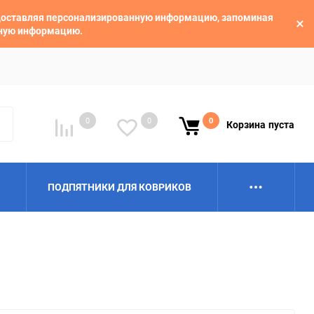
едоставляя персонализированную информацию, запоминая
ьную информацию.
0
0
0
Корзина
пуста
ПОДПЯТНИКИ ДЛЯ КОВРИКОВ
Alpina
Aro
BAIC
BelGee
Borgward
Brilliance