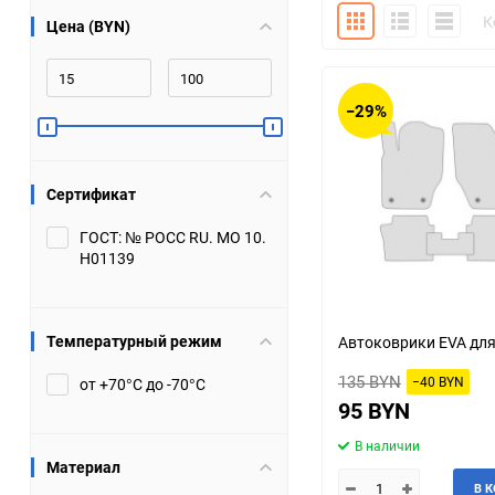
Плитка
Подробно
Компакт
К
Цена (BYN)
Bugatti
Cadillac
Chery
Chevrolet
−29%
DW Hower
Dacia
Сертификат
Datsun
De Tomaso
ГОСТ: № РОСС RU. МО 10.
Н01139
DongFeng
Doninvest
Ferrari
Fiat
Температурный режим
Автоковрики EVA для
Geely
Genesis
135 BYN
−40 BYN
от +70°С до -70°С
95 BYN
Hanomag
Haval
В наличии
Материал
Hummer
Hyundai
В 