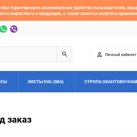
 чтобы гарантировать максимальное удобство пользователям, пр
асти маркетинга и продукции, а также помогая получить правил
Личный кабинет
ЙСЫ
ЛИСТЫ EVA (ЭВА)
СТРОПА ОКАНТОВОЧНАЯ
Adler
Alfa Romeo
д заказ
Audi
Austin
Buick
BYD