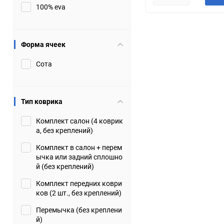
100% eva
JMC
Jaguar
Lamborghini
Lancia
Форма ячеек
Сота
Lincoln
Luxgen
Maserati
Maybach
Тип коврика
Metrocab
Mitsubishi
Комплект салон (4 коврик
а, без креплений)
Opel
PUCH
Комплект в салон + перем
ычка или задний сплошно
Porsche
Proton
й (без креплений)
Комплект передних коври
Rover
SEAT
ков (2 шт., без креплений)
Перемычка (без креплени
ShuangHuan
Skoda
й)