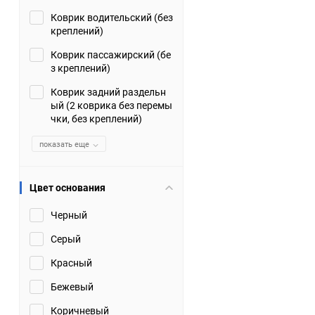
Коврик водительский (без
Suzuki
TATA
креплений)
Tianye
Tofas
Коврик пассажирский (бе
з креплений)
Volkswagen
Volvo
Коврик задний раздельн
ый (2 коврика без перемы
чки, без креплений)
Zotye
ЗАЗ
показать еще
Москвич
СМЗ
Цвет основания
Черный
Серый
Красный
Бежевый
Коричневый