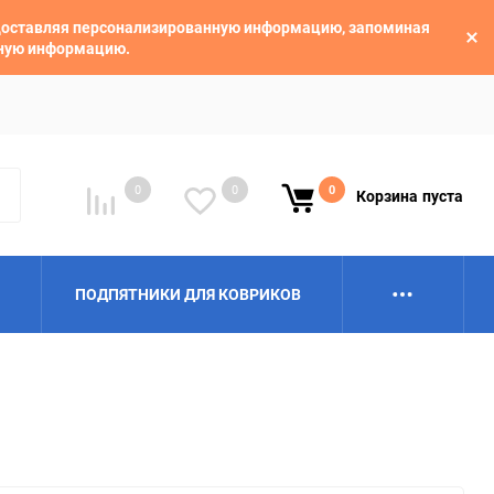
едоставляя персонализированную информацию, запоминая
ьную информацию.
0
0
0
Корзина
пуста
ПОДПЯТНИКИ ДЛЯ КОВРИКОВ
Alpina
Aro
BAIC
BelGee
Borgward
Brilliance