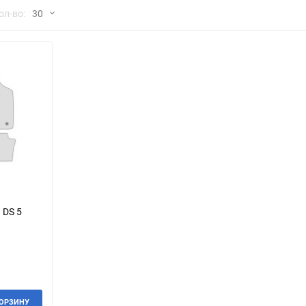
но
ол-во:
30
Chana
ChangFeng
30
Chrysler
Citroen
60
Dadi
Daewoo
90
DeLorean
Delage
150
Eagle
Excalibur
Ford
Foton
 DS 5
Geo
Great Wall
Hawtai
Honda
Infiniti
Iran Khodro
КОРЗИНУ