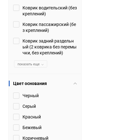
Коврик водительский (без
Suzuki
TATA
креплений)
Tianye
Tofas
Коврик пассажирский (бе
з креплений)
Volkswagen
Volvo
Коврик задний раздельн
ый (2 коврика без перемы
чки, без креплений)
Zotye
ЗАЗ
показать еще
Москвич
СМЗ
Цвет основания
Черный
Серый
Красный
Бежевый
Коричневый