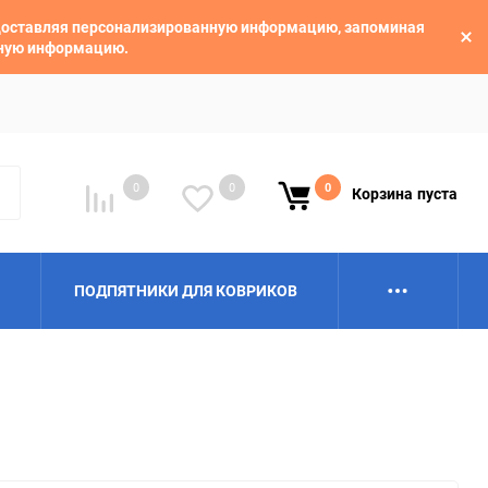
едоставляя персонализированную информацию, запоминая
ьную информацию.
0
0
0
Корзина
пуста
ПОДПЯТНИКИ ДЛЯ КОВРИКОВ
Alpina
Aro
BAIC
BelGee
Borgward
Brilliance