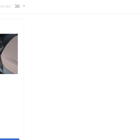
но
ол-во:
30
Chana
ChangFeng
30
Chrysler
Citroen
60
Dadi
Daewoo
90
DeLorean
Delage
150
Eagle
Excalibur
Ford
Foton
я
Geo
Great Wall
Hawtai
Honda
Infiniti
Iran Khodro