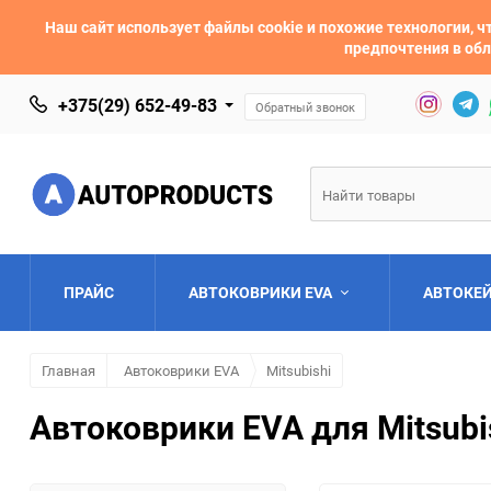
Наш сайт использует файлы cookie и похожие технологии,
предпочтения в обл
+375(29) 652-49-83
Обратный звонок
ПРАЙС
АВТОКОВРИКИ EVA
АВТОКЕ
Главная
Автоковрики EVA
Mitsubishi
AC
Acura
Автоковрики EVA для Mitsubis
Asia
Aston Martin
Bentley
BMW