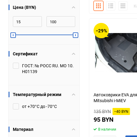
Плитка
Подробно
Компакт
К
Цена (BYN)
Bugatti
Cadillac
Chery
Chevrolet
−29%
DW Hower
Dacia
Сертификат
Datsun
De Tomaso
ГОСТ: № РОСС RU. МО 10.
Н01139
DongFeng
Doninvest
Ferrari
Fiat
Температурный режим
Автоковрики EVA дл
Mitsubishi i-MiEV
Geely
Genesis
от +70°С до -70°С
135 BYN
−40 BYN
Hanomag
Haval
95 BYN
Материал
В наличии
Hummer
Hyundai