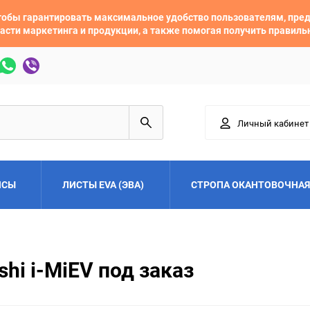
 чтобы гарантировать максимальное удобство пользователям, пр
асти маркетинга и продукции, а также помогая получить правил
Личный кабинет
ЙСЫ
ЛИСТЫ EVA (ЭВА)
СТРОПА ОКАНТОВОЧНАЯ
Adler
Alfa Romeo
hi i-MiEV под заказ
Audi
Austin
Buick
BYD