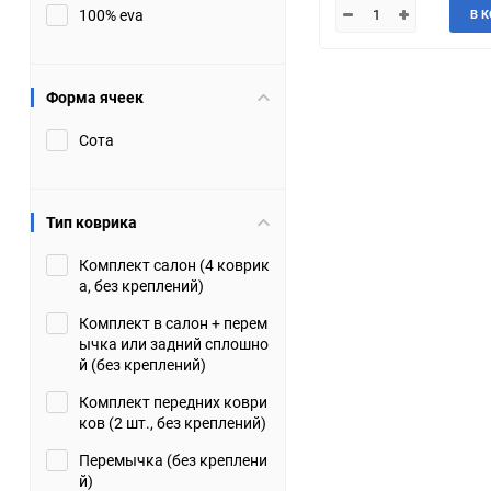
100% eva
В 
JMC
Jaguar
Lamborghini
Lancia
Форма ячеек
Сота
Lincoln
Luxgen
Maserati
Maybach
Тип коврика
Metrocab
Mitsubishi
Комплект салон (4 коврик
а, без креплений)
Opel
PUCH
Комплект в салон + перем
ычка или задний сплошно
Porsche
Proton
й (без креплений)
Комплект передних коври
Rover
SEAT
ков (2 шт., без креплений)
Перемычка (без креплени
ShuangHuan
Skoda
й)