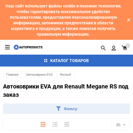
Наш сайт использует файлы cookie и похожие технологии,
чтобы гарантировать максимальное удобство
пользователям, предоставляя персонализированную
информацию, запоминая предпочтения в области
маркетинга и продукции, а также помогая получить
правильную информацию.
0
КАТАЛОГ ТОВАРОВ
Главная
Автоковрики EVA
Renault
Автоковрики EVA для Renault Megane RS под
заказ
Фильтр
Плитка
Подробно
Компактно
30