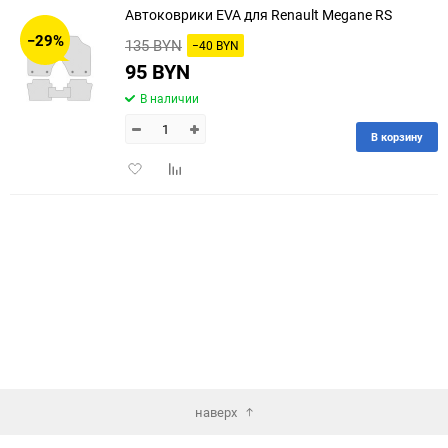
Автоковрики EVA для Renault Megane RS
30
−29%
135 BYN
−40 BYN
60
95 BYN
В наличии
90
В корзину
150
Добавить
Добавить
в
к
избранное
сравнению
наверх