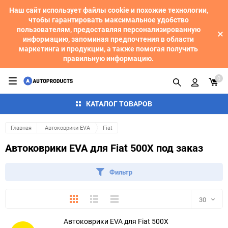
Наш сайт использует файлы cookie и похожие технологии,
чтобы гарантировать максимальное удобство
пользователям, предоставляя персонализированную
информацию, запоминая предпочтения в области
маркетинга и продукции, а также помогая получить
правильную информацию.
0
КАТАЛОГ ТОВАРОВ
Главная
Автоковрики EVA
Fiat
Автоковрики EVA для Fiat 500X под заказ
Фильтр
Плитка
Подробно
Компактно
30
Автоковрики EVA для Fiat 500X
30