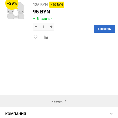
−29%
135 BYN
−40 BYN
60
95 BYN
В наличии
90
В корзину
150
Добавить
Добавить
в
к
избранное
сравнению
наверх
КОМПАНИЯ