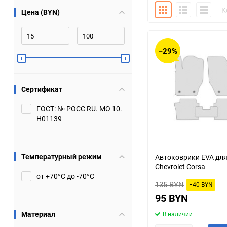
Плитка
Подробно
Компакт
К
Цена (BYN)
Bugatti
Cadillac
Chery
Chevrolet
−29%
DW Hower
Dacia
Сертификат
Datsun
De Tomaso
ГОСТ: № РОСС RU. МО 10.
Н01139
DongFeng
Doninvest
Ferrari
Fiat
Температурный режим
Автоковрики EVA дл
Chevrolet Corsa
Geely
Genesis
от +70°С до -70°С
135 BYN
−40 BYN
Hanomag
Haval
95 BYN
Материал
В наличии
Hummer
Hyundai