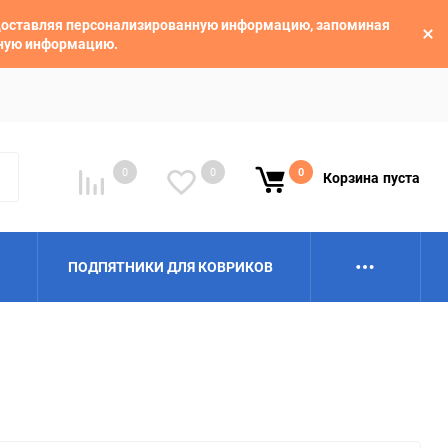
едоставляя персонализированную информацию, запоминая
ьную информацию.
0
0
0
Корзина
пуста
ПОДПЯТНИКИ ДЛЯ КОВРИКОВ
Alpina
Aro
BAIC
BelGee
Borgward
Brilliance