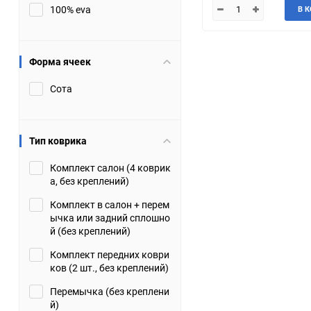
100% eva
В 
JMC
Jaguar
Lamborghini
Lancia
Форма ячеек
Сота
Lincoln
Luxgen
Maserati
Maybach
Тип коврика
Metrocab
Mitsubishi
Комплект салон (4 коврик
а, без креплений)
Opel
PUCH
Комплект в салон + перем
ычка или задний сплошно
Porsche
Proton
й (без креплений)
Комплект передних коври
Rover
SEAT
ков (2 шт., без креплений)
Перемычка (без креплени
ShuangHuan
Skoda
й)