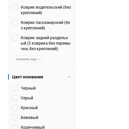
Коврик водительский (без
Suzuki
TATA
креплений)
Tianye
Tofas
Коврик пассажирский (бе
з креплений)
Volkswagen
Volvo
Коврик задний раздельн
ый (2 коврика без перемы
чки, без креплений)
Zotye
ЗАЗ
показать еще
Москвич
СМЗ
Цвет основания
Черный
Серый
Красный
Бежевый
Коричневый