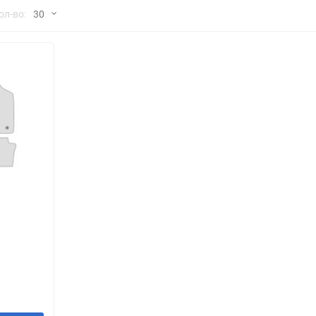
но
ол-во:
30
Chana
ChangFeng
30
Chrysler
Citroen
60
Dadi
Daewoo
90
DeLorean
Delage
150
Eagle
Excalibur
Ford
Foton
я
Geo
Great Wall
Hawtai
Honda
Infiniti
Iran Khodro