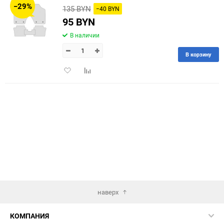
−29%
135 BYN
−40 BYN
60
95 BYN
В наличии
90
В корзину
150
Добавить
Добавить
в
к
избранное
сравнению
наверх
КОМПАНИЯ