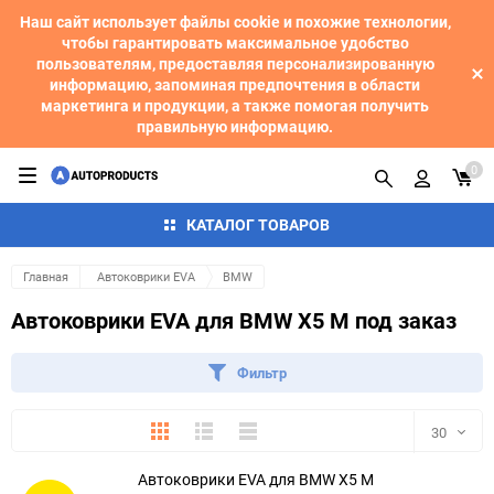
Наш сайт использует файлы cookie и похожие технологии,
чтобы гарантировать максимальное удобство
пользователям, предоставляя персонализированную
информацию, запоминая предпочтения в области
маркетинга и продукции, а также помогая получить
правильную информацию.
0
КАТАЛОГ ТОВАРОВ
Главная
Автоковрики EVA
BMW
Автоковрики EVA для BMW X5 M под заказ
Фильтр
Плитка
Подробно
Компактно
30
Автоковрики EVA для BMW X5 M
30