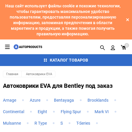
Наш сайт использует файлы cookie и похожие технологии,
чтобы гарантировать максимальное удобство
пользователям, предоставляя персонализированную
информацию, запоминая предпочтения в области
маркетинга и продукции, а также помогая получить
правильную информацию.
0
КАТАЛОГ ТОВАРОВ
Главная
Автоковрики EVA
Автоковрики EVA для Bentley под заказ
Arnage
Azure
Bentayaga
Brooklands
Continental
Eight
Flying Spur
Mark VI
Mulsanne
R Type
S
T-Series