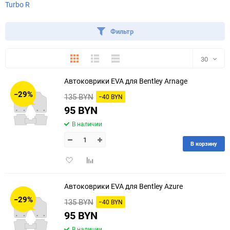
Turbo R
Фильтр
Плитка
Подробно
Компактно
30
Автоковрики EVA для Bentley Arnage
30
−29%
135 BYN
−40 BYN
60
95 BYN
В наличии
90
В корзину
150
Добавить
Добавить
в
к
избранное
сравнению
Автоковрики EVA для Bentley Azure
−29%
135 BYN
−40 BYN
95 BYN
В наличии