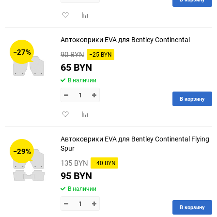
Добавить
Добавить
в
к
избранное
сравнению
Автоковрики EVA для Bentley Continental
−27%
90 BYN
−25 BYN
65 BYN
В наличии
В корзину
Добавить
Добавить
в
к
избранное
сравнению
Автоковрики EVA для Bentley Continental Flying
Spur
−29%
135 BYN
−40 BYN
95 BYN
В наличии
В корзину