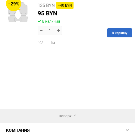
−29%
135 BYN
−40 BYN
60
95 BYN
В наличии
90
В корзину
150
Добавить
Добавить
в
к
избранное
сравнению
наверх
КОМПАНИЯ