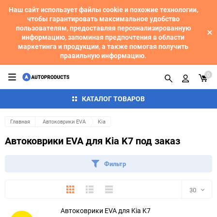
Наш сайт использует файлы cookie и похожие технологии,
чтобы гарантировать максимальное удобство
пользователям, предоставляя персонализированную
информацию, запоминая предпочтения в области
маркетинга и продукции, а также помогая получить
правильную информацию.
0
КАТАЛОГ ТОВАРОВ
Главная
Автоковрики EVA
Kia
Автоковрики EVA для Kia K7 под заказ
Фильтр
Плитка
Подробно
Компактно
30
Автоковрики EVA для Kia K7
30