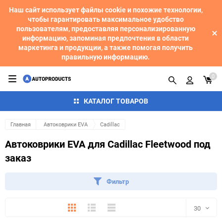
Наш сайт использует файлы cookie и похожие технологии,
чтобы гарантировать максимальное удобство
пользователям, предоставляя персонализированную
информацию, запоминая предпочтения в области
маркетинга и продукции, а также помогая получить
правильную информацию.
0
КАТАЛОГ ТОВАРОВ
Главная
Автоковрики EVA
Cadillac
Автоковрики EVA для Cadillac Fleetwood под
заказ
Фильтр
Плитка
Подробно
Компактно
30