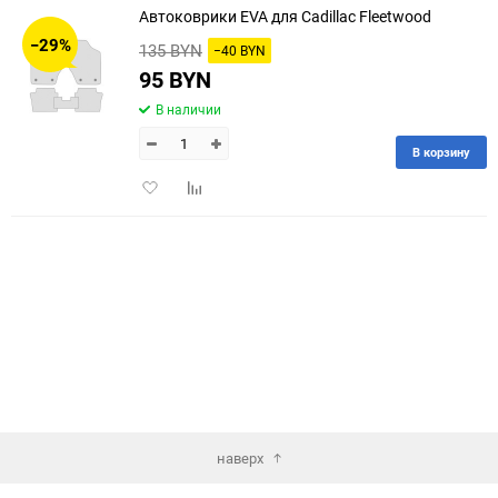
Автоковрики EVA для Cadillac Fleetwood
30
−29%
135 BYN
−40 BYN
60
95 BYN
В наличии
90
В корзину
150
Добавить
Добавить
в
к
избранное
сравнению
наверх