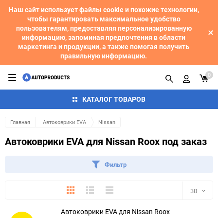
Наш сайт использует файлы cookie и похожие технологии,
чтобы гарантировать максимальное удобство
пользователям, предоставляя персонализированную
информацию, запоминая предпочтения в области
маркетинга и продукции, а также помогая получить
правильную информацию.
0
КАТАЛОГ ТОВАРОВ
Главная
Автоковрики EVA
Nissan
Автоковрики EVA для Nissan Roox под заказ
Фильтр
Плитка
Подробно
Компактно
30
Автоковрики EVA для Nissan Roox
30