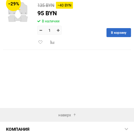
−29%
135 BYN
−40 BYN
60
95 BYN
В наличии
90
В корзину
150
Добавить
Добавить
в
к
избранное
сравнению
наверх
КОМПАНИЯ